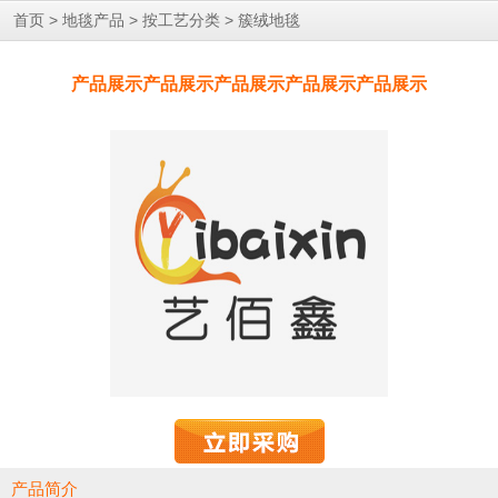
>
>
>
首页
地毯产品
按工艺分类
簇绒地毯
产品展示产品展示产品展示产品展示产品展示
产品简介