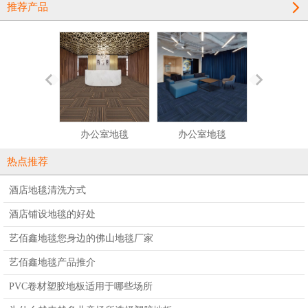
推荐产品
办公室地毯
办公室地毯
办公室
热点推荐
酒店地毯清洗方式
酒店铺设地毯的好处
艺佰鑫地毯您身边的佛山地毯厂家
艺佰鑫地毯产品推介
PVC卷材塑胶地板适用于哪些场所